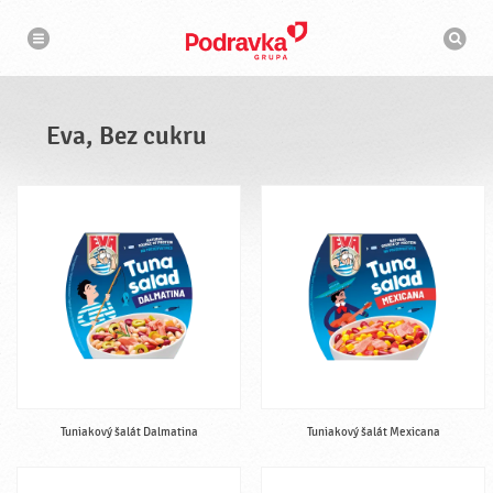
N
V
a
y
v
h
i
g
ľ
á
a
c
d
i
á
a
Eva, Bez cukru
v
a
č
Tuniakový šalát Dalmatina
Tuniakový šalát Mexicana