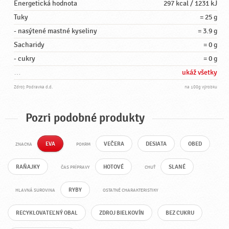
Energetická hodnota
297 kcal / 1231 kJ
Tuky
= 25 g
- nasýtené mastné kyseliny
= 3.9 g
Sacharidy
= 0 g
- cukry
= 0 g
…
ukáž všetky
Zdroj: Podravka d.d.
na 100g výrobku
Pozri podobné produkty
EVA
VEČERA
DESIATA
OBED
ZNACKA
POKRM
RAŇAJKY
HOTOVÉ
SLANÉ
ČAS PRÍPRAVY
CHUŤ
RYBY
HLAVNÁ SUROVINA
OSTATNÉ CHARAKTERISTIKY
RECYKLOVATEĽNÝ OBAL
ZDROJ BIELKOVÍN
BEZ CUKRU