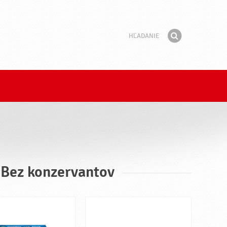
Hľadanie
Fráza
Hľadať
 Bez konzervantov