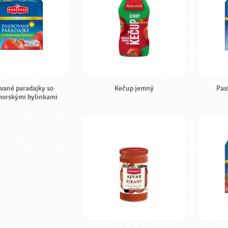
ované paradajky so
Kečup jemný
Pas
morskými bylinkami