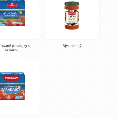
írované paradajky s
Ajvar jemný
bazalkou