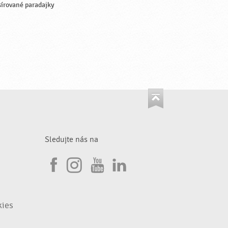
írované paradajky
Sledujte nás na
I
F
n
Y
L
a
s
o
i
kies
c
t
u
n