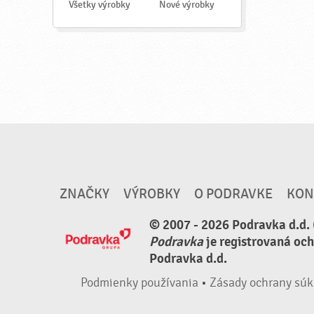
a
Všetky výrobky
Nové výrobky
ť
ZNAČKY
VÝROBKY
O PODRAVKE
KON
© 2007 - 2026 Podravka d.d. 
Podravka
je registrovaná oc
Podravka d.d.
Podmienky používania
•
Zásady ochrany súk