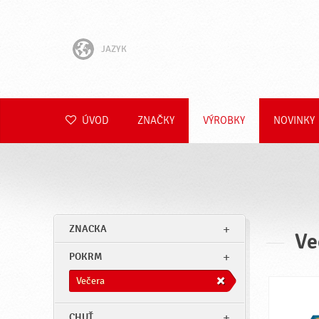
JAZYK
English
Hrvatski
ÚVOD
ZNAČKY
VÝROBKY
NOVINKY
Slovenščina
Čeština
Polski
ZNACKA
Ve
Română
POKRM
Deutsch
Večera
CHUŤ