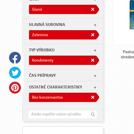
Slané
HLAVNÁ SUROVINA
Zelenina
TYP VÝROBKU
Pasír
stredo
Kondimenty
ČAS PRÍPRAVY
OSTATNÉ CHARAKTERISTIKY
Bez konzervantov
H
ľ
a
d