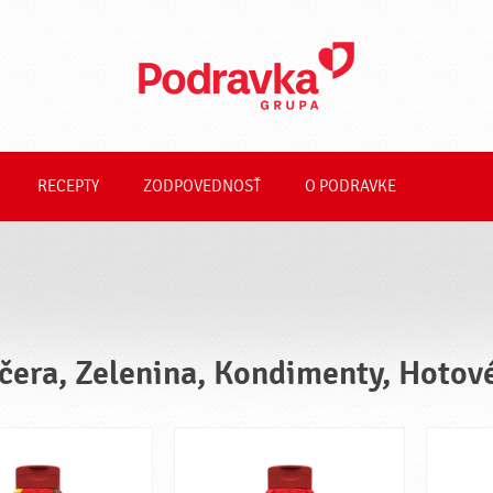
RECEPTY
ZODPOVEDNOSŤ
O PODRAVKE
čera, Zelenina, Kondimenty, Hotov