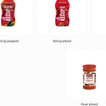
ečup jalapeño
Kečup pikant
Ajvar pikant