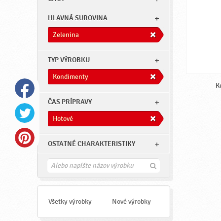
HLAVNÁ SUROVINA
Zelenina
TYP VÝROBKU
Kondimenty
K
ČAS PRÍPRAVY
Hotové
OSTATNÉ CHARAKTERISTIKY
H
ľ
a
d
a
Všetky výrobky
Nové výrobky
ť