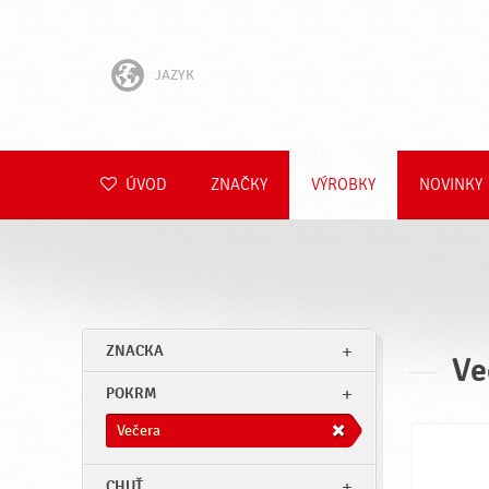
JAZYK
English
Hrvatski
ÚVOD
ZNAČKY
VÝROBKY
NOVINKY
Slovenščina
Čeština
Polski
ZNACKA
Ve
Română
POKRM
Deutsch
Večera
CHUŤ