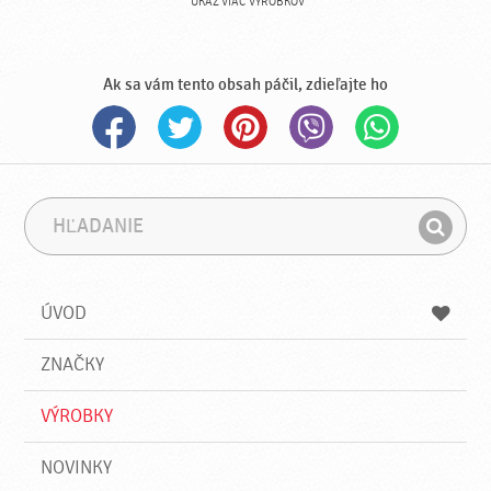
UKÁŽ VIAC VÝROBKOV
Ak sa vám tento obsah páčil, zdieľajte ho
H
F
ľ
r
H
a
á
ľ
d
z
a
a
a
ÚVOD
n
d
i
a
e
ZNAČKY
ť
VÝROBKY
NOVINKY