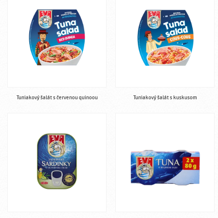
Tuniakový šalát s červenou quinoou
Tuniakový šalát s kuskusom