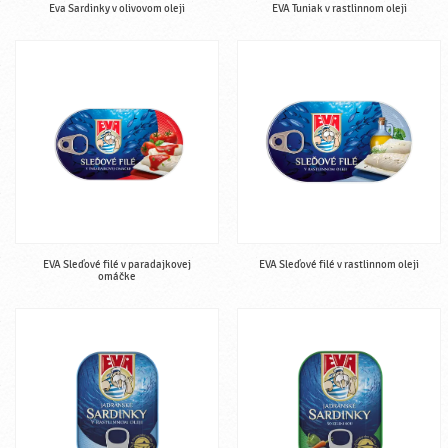
Eva Sardinky v olivovom oleji
EVA Tuniak v rastlinnom oleji
EVA Sleďové filé v paradajkovej
EVA Sleďové filé v rastlinnom oleji
omáčke