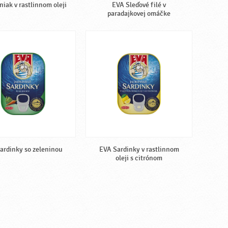
iak v rastlinnom oleji
EVA Sleďové filé v
paradajkovej omáčke
ardinky so zeleninou
EVA Sardinky v rastlinnom
oleji s citrónom