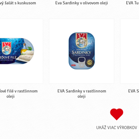
vý šalát s kuskusom
Eva Sardinky v olivovom oleji
EVA Tun
ové filé v rastlinnom
EVA Sardinky v rastlinnom
EVA S
oleji
oleji
UKÁŽ VIAC VÝROBKOV