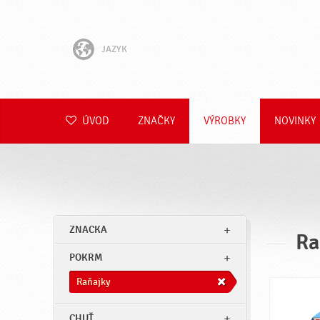
JAZYK
English
Hrvatski
ÚVOD
ZNAČKY
VÝROBKY
NOVINKY
Slovenščina
Čeština
Polski
ZNACKA
Ra
Română
POKRM
Deutsch
Raňajky
CHUŤ