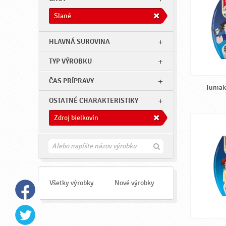
Slané
HLAVNÁ SUROVINA
TYP VÝROBKU
ČAS PRÍPRAVY
Tuniak
OSTATNÉ CHARAKTERISTIKY
Zdroj bielkovín
H
ľ
a
d
a
Všetky výrobky
Nové výrobky
ť