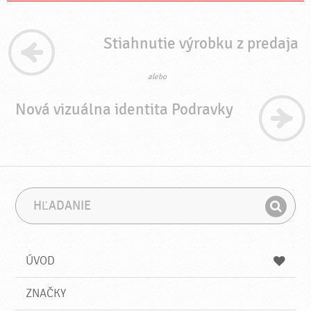
Stiahnutie výrobku z predaja
alebo
Nová vizuálna identita Podravky
H
F
ľ
r
H
a
á
ľ
d
z
a
a
a
ÚVOD
n
d
i
a
e
ZNAČKY
ť