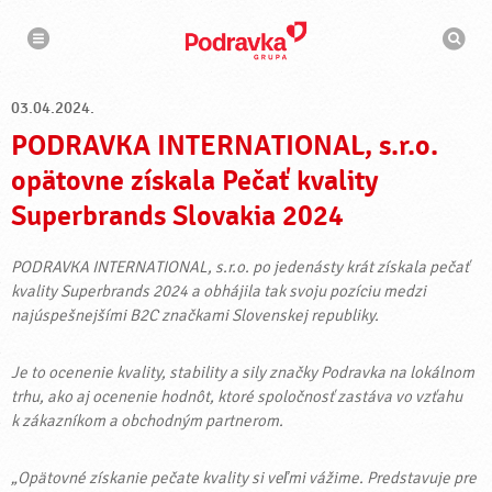
N
V
a
y
v
h
i
g
ľ
á
a
c
03.04.2024.
d
i
á
a
PODRAVKA INTERNATIONAL, s.r.o.
v
a
č
opätovne získala Pečať kvality
Superbrands Slovakia 2024
PODRAVKA INTERNATIONAL, s.r.o. po jedenásty krát získala pečať
kvality Superbrands 2024 a obhájila tak svoju pozíciu medzi
najúspešnejšími B2C značkami Slovenskej republiky.
Je to ocenenie kvality, stability a sily značky Podravka na lokálnom
trhu, ako aj ocenenie hodnôt, ktoré spoločnosť zastáva vo vzťahu
k zákazníkom a obchodným partnerom.
„Opätovné získanie pečate kvality si veľmi vážime. Predstavuje pre