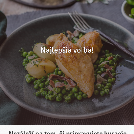
Najlepšia voľba!
Nezáleží na tom, či pripravujete kuracie