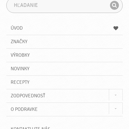
H
F
ľ
r
H
a
á
ľ
d
z
a
a
a
ÚVOD
n
d
i
a
e
ZNAČKY
ť
VÝROBKY
NOVINKY
RECEPTY
ZODPOVEDNOSŤ
O PODRAVKE