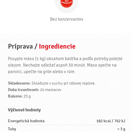
Bez konzervantov
Príprava
/
Ingrediencie
Posypte mäso (1 kg) obsahom balíčka a podľa potreby polejte
olejom. Nechajte odležať aspoň 30 minút. Mäso opečte na
panvici, upečte na grile alebo v rúre.
Skladovanie:
Skladujte v suchu pri izbovej teplote.
Doba trvanlivosti:
24 mesiacov
Balenie:
25 g
Výživové hodnoty
Energetická hodnota
182 kcal / 762 kJ
Tuky
= 3 g