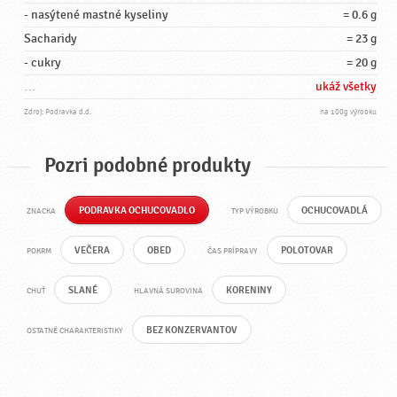
- nasýtené mastné kyseliny
= 0.6 g
Sacharidy
= 23 g
- cukry
= 20 g
…
ukáž všetky
Zdroj: Podravka d.d.
na 100g výrobku
Pozri podobné produkty
PODRAVKA OCHUCOVADLO
OCHUCOVADLÁ
ZNACKA
TYP VÝROBKU
VEČERA
OBED
POLOTOVAR
POKRM
ČAS PRÍPRAVY
SLANÉ
KORENINY
CHUŤ
HLAVNÁ SUROVINA
BEZ KONZERVANTOV
OSTATNÉ CHARAKTERISTIKY