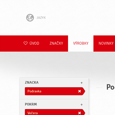
JAZYK
English
Hrvatski
ÚVOD
ZNAČKY
VÝROBKY
NOVINKY
Slovenščina
Čeština
Polski
ZNACKA
Po
Română
Podravka
Deutsch
POKRM
Večera