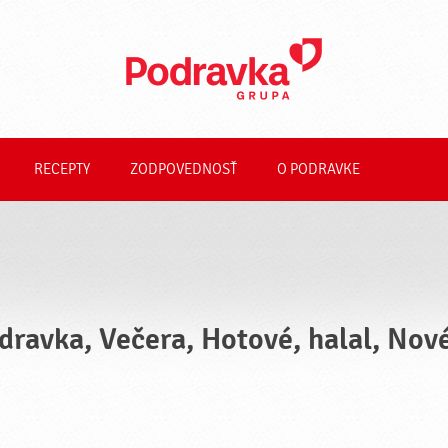
RECEPTY
ZODPOVEDNOSŤ
O PODRAVKE
dravka, Večera, Hotové, halal, Nov