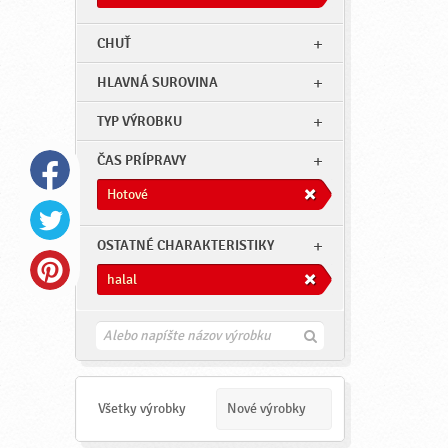
CHUŤ
HLAVNÁ SUROVINA
TYP VÝROBKU
ČAS PRÍPRAVY
Hotové
OSTATNÉ CHARAKTERISTIKY
halal
H
ľ
a
d
a
Všetky výrobky
Nové výrobky
ť