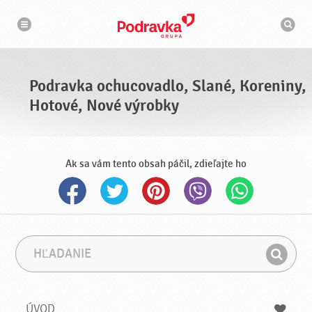
N
V
a
y
v
h
i
g
ľ
á
a
c
d
i
á
a
Podravka ochucovadlo, Slané, Koreniny,
v
a
Hotové, Nové výrobky
č
Ak sa vám tento obsah páčil, zdieľajte ho
H
F
ľ
r
H
a
á
ľ
d
z
a
a
a
ÚVOD