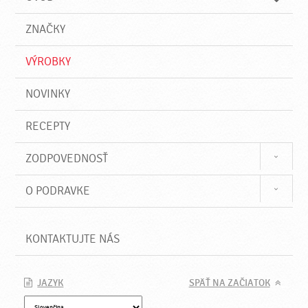
n
d
i
a
e
ZNAČKY
ť
VÝROBKY
NOVINKY
RECEPTY
ZODPOVEDNOSŤ
O PODRAVKE
KONTAKTUJTE NÁS
JAZYK
SPÄŤ NA ZAČIATOK