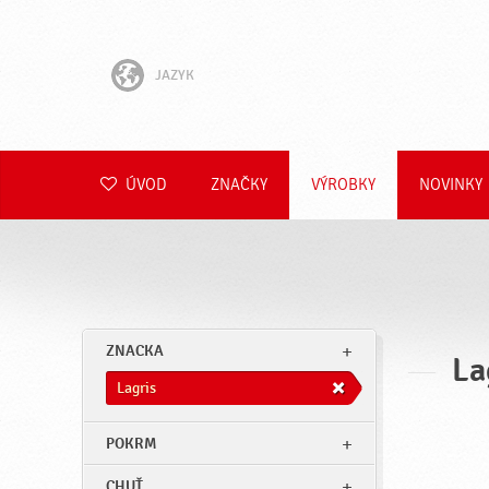
JAZYK
English
Hrvatski
ÚVOD
ZNAČKY
VÝROBKY
NOVINKY
Slovenščina
Čeština
Polski
ZNACKA
La
Română
Lagris
Deutsch
POKRM
CHUŤ