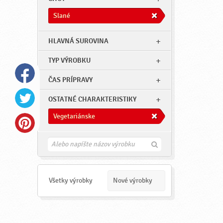
Slané
HLAVNÁ SUROVINA
TYP VÝROBKU
ČAS PRÍPRAVY
OSTATNÉ CHARAKTERISTIKY
Vegetariánske
H
ľ
a
d
a
Všetky výrobky
Nové výrobky
ť