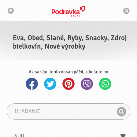
N
V
a
y
v
h
i
g
ľ
á
a
c
d
i
á
a
Eva, Obed, Slané, Ryby, Snacky, Zdroj
v
a
bielkovín, Nové výrobky
č
Ak sa vám tento obsah páčil, zdieľajte ho
H
F
ľ
r
H
a
á
ľ
d
z
a
a
a
ÚVOD