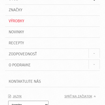
n
d
i
a
e
ZNAČKY
ť
VÝROBKY
NOVINKY
RECEPTY
ZODPOVEDNOSŤ
O PODRAVKE
KONTAKTUJTE NÁS
JAZYK
SPÄŤ NA ZAČIATOK