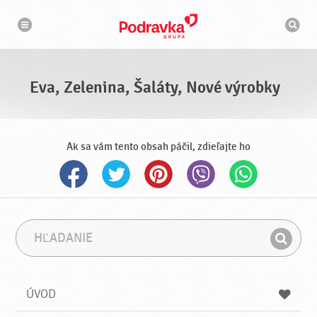
N
V
a
y
v
h
i
g
ľ
á
a
c
d
i
á
a
Eva, Zelenina, Šaláty, Nové výrobky
v
a
č
Ak sa vám tento obsah páčil, zdieľajte ho
H
F
ľ
r
H
a
á
ľ
d
z
a
a
a
ÚVOD
n
d
i