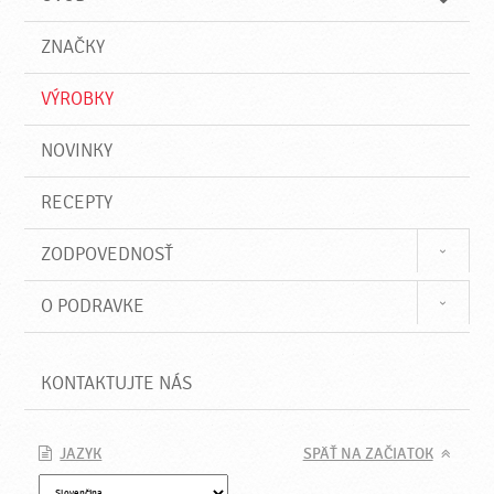
n
d
i
a
e
ZNAČKY
ť
VÝROBKY
NOVINKY
RECEPTY
ZODPOVEDNOSŤ
O PODRAVKE
KONTAKTUJTE NÁS
JAZYK
SPÄŤ NA ZAČIATOK