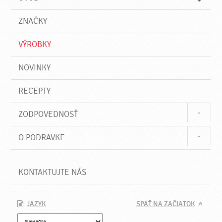
n
d
i
a
e
ZNAČKY
ť
VÝROBKY
NOVINKY
RECEPTY
ZODPOVEDNOSŤ
O PODRAVKE
KONTAKTUJTE NÁS
JAZYK
SPÄŤ NA ZAČIATOK