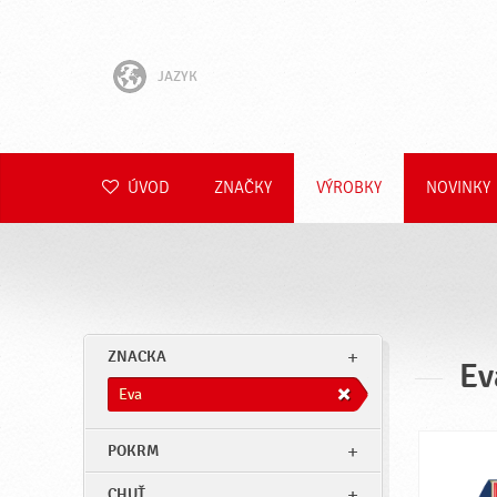
JAZYK
English
Hrvatski
ÚVOD
ZNAČKY
VÝROBKY
NOVINKY
Slovenščina
Čeština
Polski
ZNACKA
Ev
Română
Eva
Deutsch
POKRM
CHUŤ