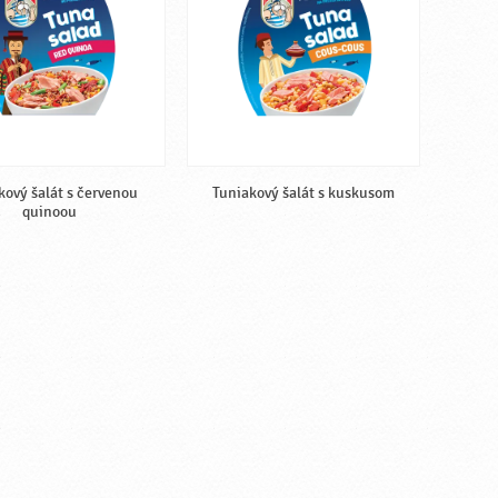
kový šalát s červenou
Tuniakový šalát s kuskusom
quinoou