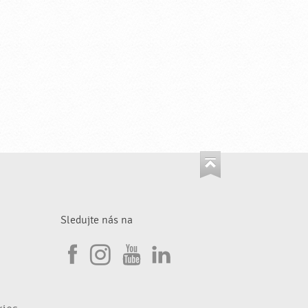
Sledujte nás na
I
F
n
Y
L