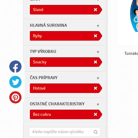
Slané
HLAVNÁ SUROVINA
Ryby
TYP VÝROBKU
Tuniako
Snacky
ČAS PRÍPRAVY
Hotové
OSTATNÉ CHARAKTERISTIKY
Bez cukru
H
ľ