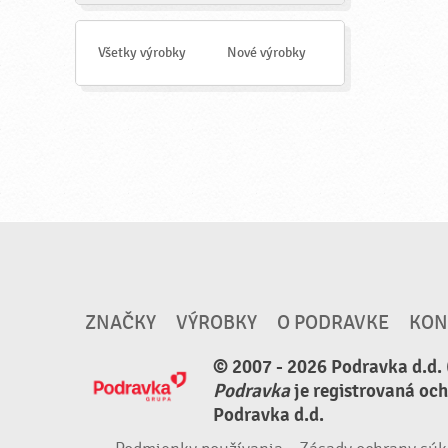
a
d
a
Všetky výrobky
Nové výrobky
ť
ZNAČKY
VÝROBKY
O PODRAVKE
KON
© 2007 - 2026 Podravka d.d. 
Podravka
je registrovaná oc
Podravka d.d.