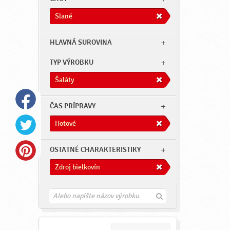
Slané
HLAVNÁ SUROVINA
TYP VÝROBKU
Šaláty
ČAS PRÍPRAVY
Hotové
OSTATNÉ CHARAKTERISTIKY
Zdroj bielkovín
H
ľ
a
d