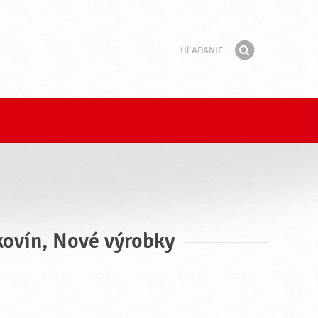
Hľadanie
Fráza
Hľadať
lkovín, Nové výrobky