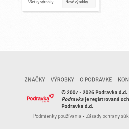
a
Všetky výrobky
Nové výrobky
ť
ZNAČKY
VÝROBKY
O PODRAVKE
KON
© 2007 - 2026 Podravka d.d. 
Podravka
je registrovaná oc
Podravka d.d.
Podmienky používania
•
Zásady ochrany súk