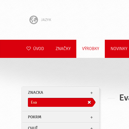
JAZYK
English
Hrvatski
ÚVOD
ZNAČKY
VÝROBKY
NOVINKY
Slovenščina
Čeština
Polski
ZNACKA
Ev
Română
Eva
Deutsch
POKRM
CHUŤ