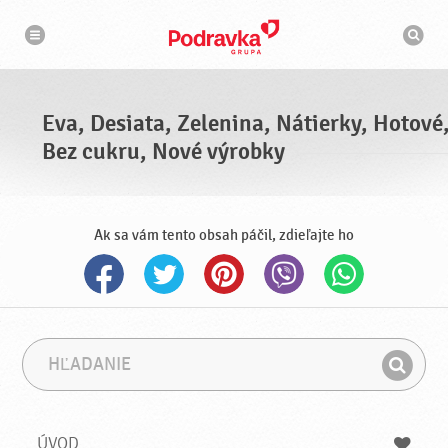
N
V
a
y
v
h
i
g
ľ
á
a
c
d
i
á
a
Eva, Desiata, Zelenina, Nátierky, Hotové
v
a
Bez cukru, Nové výrobky
č
Ak sa vám tento obsah páčil, zdieľajte ho
H
F
ľ
r
H
a
á
ľ
d
z
a
a
a
ÚVOD