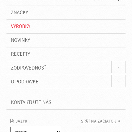
n
d
i
a
e
ZNAČKY
ť
VÝROBKY
NOVINKY
RECEPTY
ZODPOVEDNOSŤ
O PODRAVKE
KONTAKTUJTE NÁS
JAZYK
SPÄŤ NA ZAČIATOK