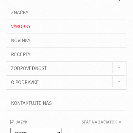
n
d
i
a
e
ZNAČKY
ť
VÝROBKY
NOVINKY
RECEPTY
ZODPOVEDNOSŤ
O PODRAVKE
KONTAKTUJTE NÁS
JAZYK
SPÄŤ NA ZAČIATOK