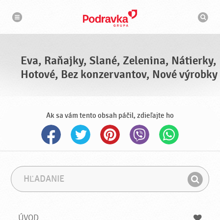
N
V
a
y
v
h
i
g
ľ
á
a
c
d
i
á
a
Eva, Raňajky, Slané, Zelenina, Nátierky,
v
a
Hotové, Bez konzervantov, Nové výrobky
č
Ak sa vám tento obsah páčil, zdieľajte ho
H
F
ľ
r
H
a
á
ľ
d
z
a
a
a
ÚVOD