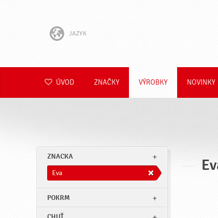
JAZYK
English
Hrvatski
ÚVOD
ZNAČKY
VÝROBKY
NOVINKY
Slovenščina
Čeština
Polski
ZNACKA
Ev
Română
Eva
Deutsch
POKRM
CHUŤ