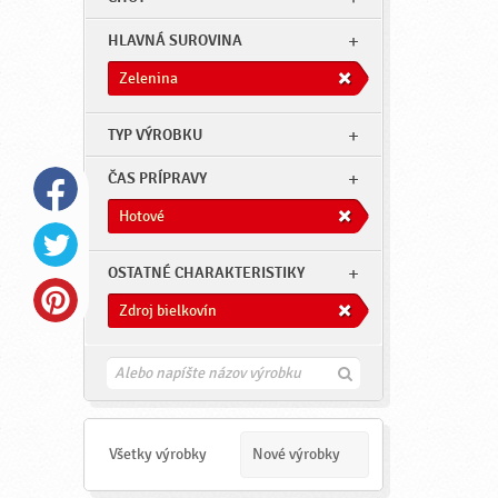
HLAVNÁ SUROVINA
Zelenina
TYP VÝROBKU
ČAS PRÍPRAVY
Hotové
OSTATNÉ CHARAKTERISTIKY
Zdroj bielkovín
H
ľ
a
d
a
Všetky výrobky
Nové výrobky
ť