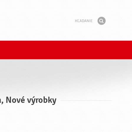
Hľadanie
Fráza
Hľadať
n, Nové výrobky