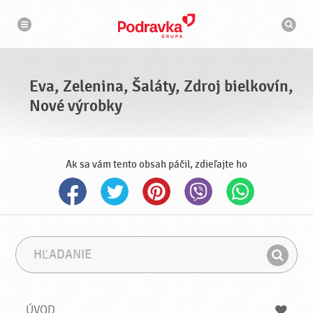
N
V
a
y
v
h
i
g
ľ
á
a
c
d
i
á
a
Eva, Zelenina, Šaláty, Zdroj bielkovín,
v
a
Nové výrobky
č
Ak sa vám tento obsah páčil, zdieľajte ho
H
F
ľ
r
H
a
á
ľ
d
z
a
a
a
ÚVOD