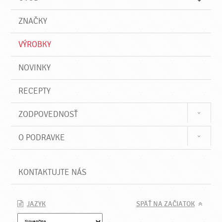
n
d
i
a
e
ZNAČKY
ť
VÝROBKY
NOVINKY
RECEPTY
ZODPOVEDNOSŤ
O PODRAVKE
KONTAKTUJTE NÁS
JAZYK
SPÄŤ NA ZAČIATOK