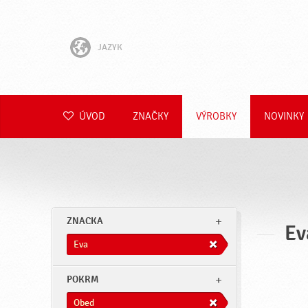
JAZYK
English
Hrvatski
ÚVOD
ZNAČKY
VÝROBKY
NOVINKY
Slovenščina
Čeština
Polski
ZNACKA
Ev
Română
Eva
Deutsch
POKRM
Obed