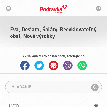
N
V
a
y
v
h
i
g
ľ
á
a
c
d
i
á
a
Eva, Desiata, Šaláty, Recyklovateľný
v
a
obal, Nové výrobky
č
Ak sa vám tento obsah páčil, zdieľajte ho
H
F
ľ
r
H
a
á
ľ
d
z
a
a
a
ÚVOD