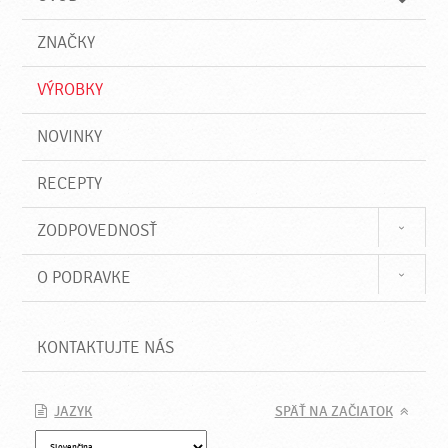
n
d
i
a
e
ZNAČKY
ť
VÝROBKY
NOVINKY
RECEPTY
ZODPOVEDNOSŤ
O PODRAVKE
KONTAKTUJTE NÁS
JAZYK
SPÄŤ NA ZAČIATOK