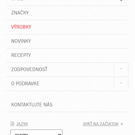
n
d
i
a
e
ZNAČKY
ť
VÝROBKY
NOVINKY
RECEPTY
ZODPOVEDNOSŤ
O PODRAVKE
KONTAKTUJTE NÁS
JAZYK
SPÄŤ NA ZAČIATOK