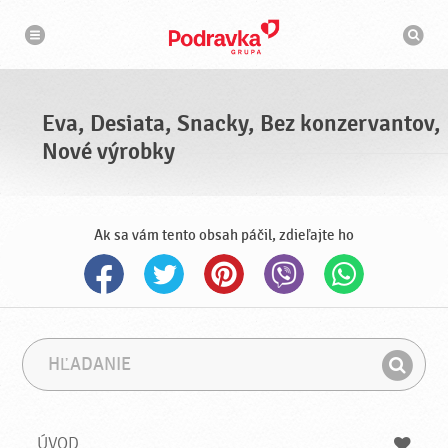
N
V
a
y
v
h
i
g
ľ
á
a
c
d
i
á
a
Eva, Desiata, Snacky, Bez konzervantov,
v
a
Nové výrobky
č
Ak sa vám tento obsah páčil, zdieľajte ho
H
F
ľ
r
H
a
á
ľ
d
z
a
a
a
ÚVOD