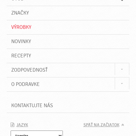
n
d
i
a
e
ZNAČKY
ť
VÝROBKY
NOVINKY
RECEPTY
ZODPOVEDNOSŤ
O PODRAVKE
KONTAKTUJTE NÁS
JAZYK
SPÄŤ NA ZAČIATOK