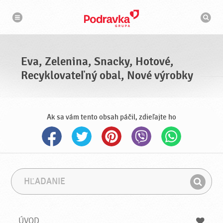
N
V
a
y
v
h
i
g
ľ
á
a
c
d
i
á
a
Eva, Zelenina, Snacky, Hotové,
v
a
Recyklovateľný obal, Nové výrobky
č
Ak sa vám tento obsah páčil, zdieľajte ho
H
F
ľ
r
H
a
á
ľ
d
z
a
a
a
ÚVOD