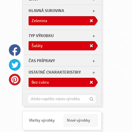
HLAVNÁ SUROVINA
Zelenina
TYP VÝROBKU
Šaláty
ČAS PRÍPRAVY
OSTATNÉ CHARAKTERISTIKY
Bez cukru
H
ľ
a
d
a
Všetky výrobky
Nové výrobky
ť