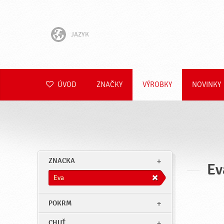
JAZYK
English
Hrvatski
ÚVOD
ZNAČKY
VÝROBKY
NOVINKY
Slovenščina
Čeština
Polski
ZNACKA
Ev
Română
Eva
Deutsch
POKRM
CHUŤ