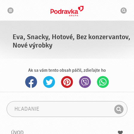
N
V
a
y
v
h
i
g
ľ
á
a
c
d
i
á
a
Eva, Snacky, Hotové, Bez konzervantov,
v
a
Nové výrobky
č
Ak sa vám tento obsah páčil, zdieľajte ho
H
F
ľ
r
H
a
á
ľ
d
z
a
a
a
ÚVOD