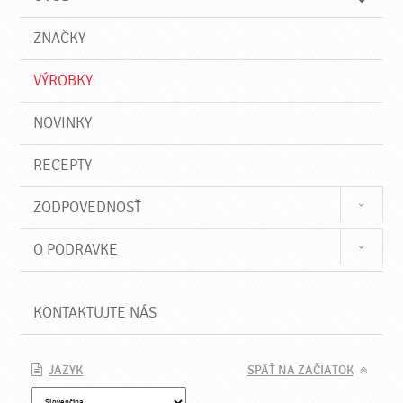
n
d
i
a
e
ZNAČKY
ť
VÝROBKY
NOVINKY
RECEPTY
ZODPOVEDNOSŤ
O PODRAVKE
KONTAKTUJTE NÁS
JAZYK
SPÄŤ NA ZAČIATOK