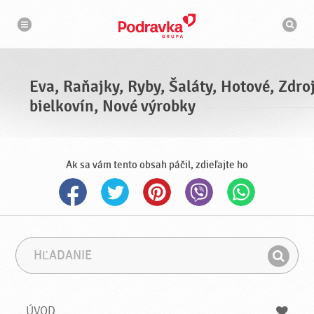
N
V
a
y
v
h
i
g
ľ
á
a
c
d
i
á
a
Eva, Raňajky, Ryby, Šaláty, Hotové, Zdro
v
a
bielkovín, Nové výrobky
č
Ak sa vám tento obsah páčil, zdieľajte ho
H
F
ľ
r
H
a
á
ľ
d
z
a
a
a
ÚVOD