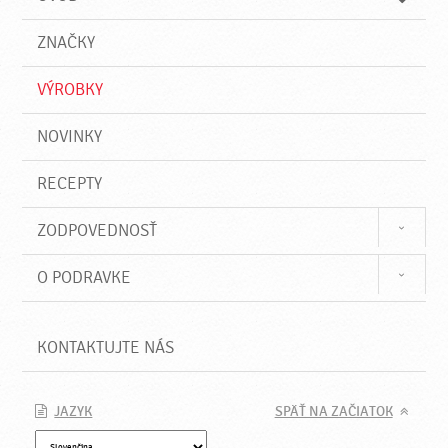
n
d
i
a
e
ZNAČKY
ť
VÝROBKY
NOVINKY
RECEPTY
ZODPOVEDNOSŤ
O PODRAVKE
KONTAKTUJTE NÁS
JAZYK
SPÄŤ NA ZAČIATOK