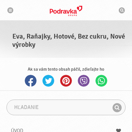
N
V
a
y
v
h
i
g
ľ
á
a
c
d
i
á
a
Eva, Raňajky, Hotové, Bez cukru, Nové
v
a
výrobky
č
Ak sa vám tento obsah páčil, zdieľajte ho
H
F
ľ
r
H
a
á
ľ
d
z
a
a
a
ÚVOD