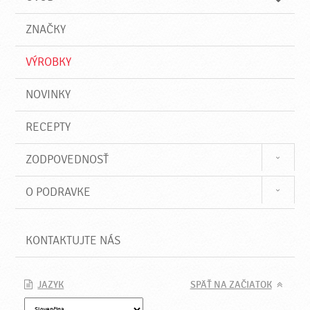
n
d
i
a
e
ZNAČKY
ť
VÝROBKY
NOVINKY
RECEPTY
ZODPOVEDNOSŤ
O PODRAVKE
KONTAKTUJTE NÁS
JAZYK
SPÄŤ NA ZAČIATOK