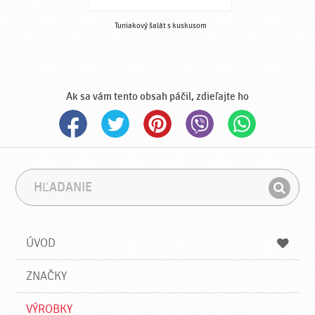
Tuniakový šalát s kuskusom
Ak sa vám tento obsah páčil, zdieľajte ho
H
F
ľ
r
H
a
á
ľ
d
z
a
a
a
ÚVOD
n
d
i
a
e
ZNAČKY
ť
VÝROBKY