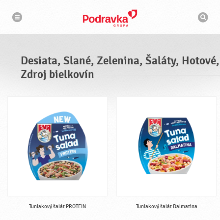
N
V
a
y
v
h
i
g
ľ
á
a
c
d
i
á
a
Desiata, Slané, Zelenina, Šaláty, Hotové,
v
a
Zdroj bielkovín
č
Tuniakový šalát PROTEIN
Tuniakový šalát Dalmatina