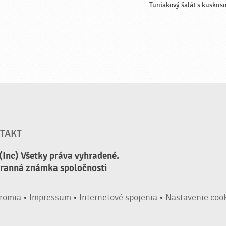
Tuniakový šalát s kuskus
TAKT
(Inc) Všetky práva vyhradené.
hranná známka spoločnosti
romia
•
Impressum
•
Internetové spojenia
•
Nastavenie coo