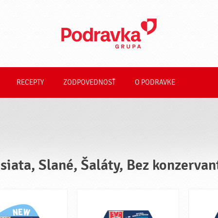
RECEPTY
ZODPOVEDNOSŤ
O PODRAVKE
siata, Slané, Šaláty, Bez konzervan