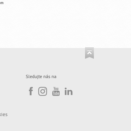
om
Sledujte nás na
I
F
n
Y
L
a
s
o
i
kies
c
t
u
n