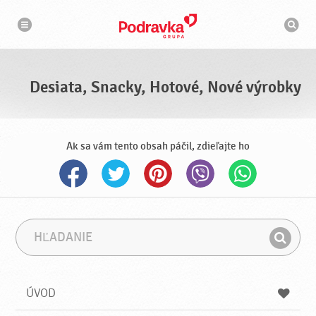
N
V
a
y
v
h
i
g
ľ
á
a
c
d
i
á
a
Desiata, Snacky, Hotové, Nové výrobky
v
a
č
Ak sa vám tento obsah páčil, zdieľajte ho
H
F
ľ
r
H
a
á
ľ
d
z
a
a
a
ÚVOD
n
d
i