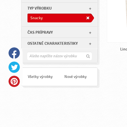
TYP VÝROBKU
Snacky
ČAS PRÍPRAVY
OSTATNÉ CHARAKTERISTIKY
Lin
H
ľ
a
d
a
Všetky výrobky
Nové výrobky
ť