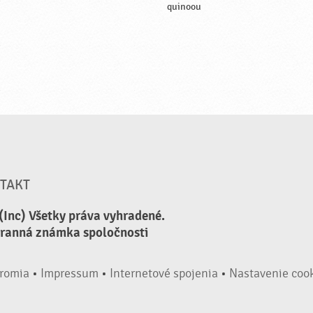
quinoou
TAKT
(Inc) Všetky práva vyhradené.
hranná známka spoločnosti
romia
•
Impressum
•
Internetové spojenia
•
Nastavenie coo