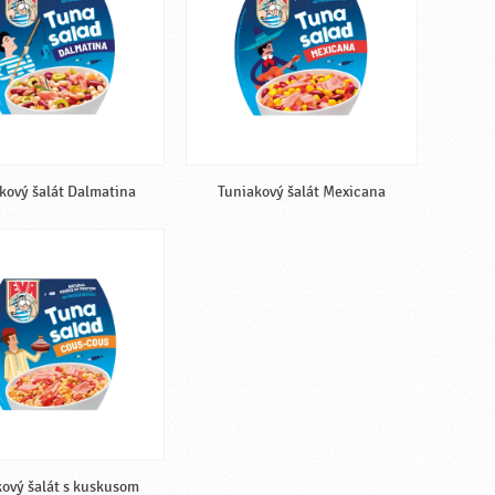
kový šalát Dalmatina
Tuniakový šalát Mexicana
ový šalát s kuskusom