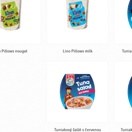
o Pillows nougat
Lino Pillows milk
Tunia
Tuniakový šalát s červenou
Tuniak