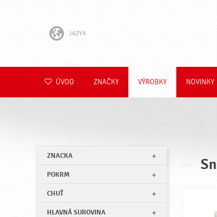
JAZYK
English
Hrvatski
ÚVOD
ZNAČKY
VÝROBKY
NOVINKY
Slovenščina
Čeština
Polski
ZNACKA
Sn
Română
POKRM
Deutsch
CHUŤ
HLAVNÁ SUROVINA