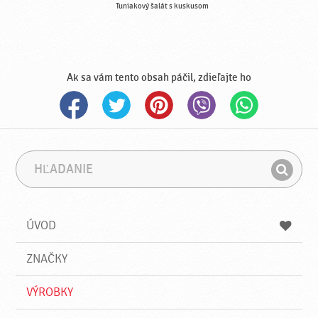
Tuniakový šalát s kuskusom
Ak sa vám tento obsah páčil, zdieľajte ho
H
F
ľ
r
H
a
á
ľ
d
z
a
a
a
ÚVOD
n
d
i
a
e
ZNAČKY
ť
VÝROBKY