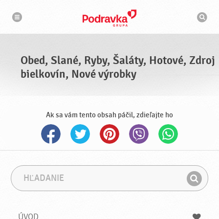
N
V
a
y
v
h
i
g
ľ
á
a
c
d
i
á
a
Obed, Slané, Ryby, Šaláty, Hotové, Zdroj
v
a
bielkovín, Nové výrobky
č
Ak sa vám tento obsah páčil, zdieľajte ho
H
F
ľ
r
H
a
á
ľ
d
z
a
a
a
ÚVOD