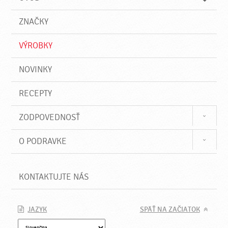
n
d
i
a
e
ZNAČKY
ť
VÝROBKY
NOVINKY
RECEPTY
ZODPOVEDNOSŤ
O PODRAVKE
KONTAKTUJTE NÁS
JAZYK
SPÄŤ NA ZAČIATOK