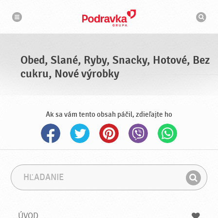
N
V
a
y
v
h
i
g
ľ
á
a
c
d
i
á
a
Obed, Slané, Ryby, Snacky, Hotové, Bez
v
a
cukru, Nové výrobky
č
Ak sa vám tento obsah páčil, zdieľajte ho
H
F
ľ
r
H
a
á
ľ
d
z
a
a
a
ÚVOD