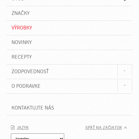
n
d
i
a
e
ZNAČKY
ť
VÝROBKY
NOVINKY
RECEPTY
ZODPOVEDNOSŤ
O PODRAVKE
KONTAKTUJTE NÁS
JAZYK
SPÄŤ NA ZAČIATOK