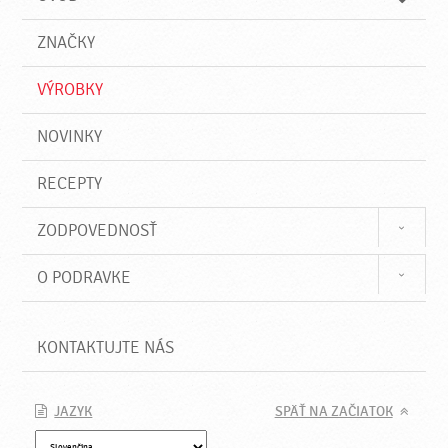
n
d
i
a
e
ZNAČKY
ť
VÝROBKY
NOVINKY
RECEPTY
ZODPOVEDNOSŤ
O PODRAVKE
KONTAKTUJTE NÁS
JAZYK
SPÄŤ NA ZAČIATOK