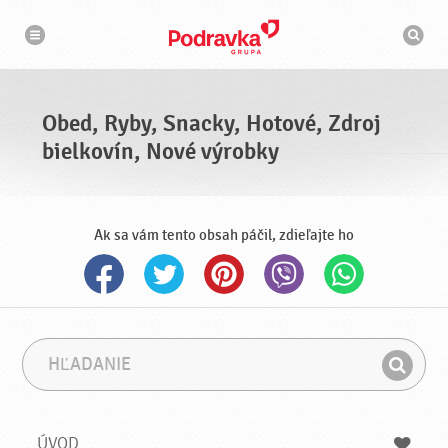
N
V
a
y
v
h
i
g
ľ
á
a
c
d
i
á
a
Obed, Ryby, Snacky, Hotové, Zdroj
v
a
bielkovín, Nové výrobky
č
Ak sa vám tento obsah páčil, zdieľajte ho
H
F
ľ
r
H
a
á
ľ
d
z
a
a
a
ÚVOD