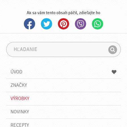
Ak sa vám tento obsah páčil, zdieľajte ho
H
F
ľ
r
H
a
á
ľ
d
z
a
a
a
ÚVOD
n
d
i
a
e
ZNAČKY
ť
VÝROBKY
NOVINKY
RECEPTY