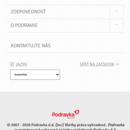
ZODPOVEDNOSŤ
O PODRAVKE
KONTAKTUJTE NÁS
JAZYK
SPÄŤ NA ZAČIATOK
© 2007 - 2026 Podravka d.d. (Inc) Všetky práva vyhradené.
Podravka
je registrovaná ochranná známka spoločnosti Podravka d.d.