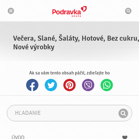
N
V
a
y
v
h
i
g
ľ
á
a
c
d
i
á
a
Večera, Slané, Šaláty, Hotové, Bez cukru
v
a
Nové výrobky
č
Ak sa vám tento obsah páčil, zdieľajte ho
H
F
ľ
r
H
a
á
ľ
d
z
a
a
a
ÚVOD