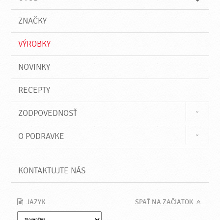
n
d
i
a
e
ZNAČKY
ť
VÝROBKY
NOVINKY
RECEPTY
ZODPOVEDNOSŤ
O PODRAVKE
KONTAKTUJTE NÁS
JAZYK
SPÄŤ NA ZAČIATOK