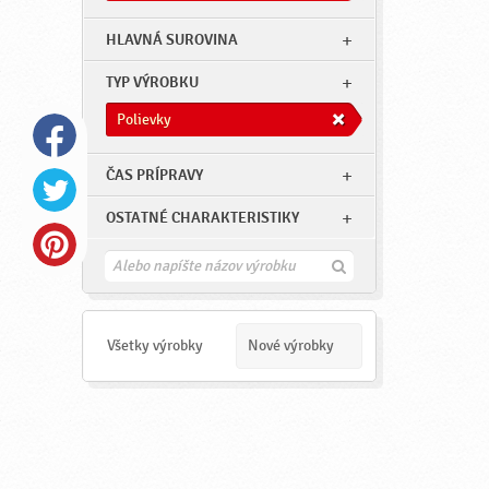
HLAVNÁ SUROVINA
TYP VÝROBKU
Polievky
ČAS PRÍPRAVY
OSTATNÉ CHARAKTERISTIKY
H
ľ
a
d
a
Všetky výrobky
Nové výrobky
ť