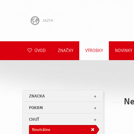
JAZYK
English
Hrvatski
ÚVOD
ZNAČKY
VÝROBKY
NOVINKY
Slovenščina
Čeština
Polski
ZNACKA
Ne
Română
POKRM
Deutsch
CHUŤ
Neutrálne