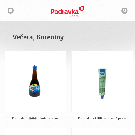
N
V
a
y
v
h
i
g
ľ
á
a
c
d
i
á
a
Večera, Koreniny
v
a
č
Podravka UMAMI tekuté korenie
Podravka NATUR bazalková pasta