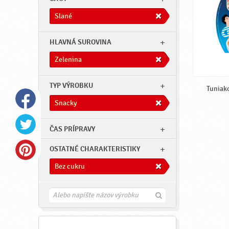
Slané
HLAVNÁ SUROVINA
Zelenina
TYP VÝROBKU
Tuniako
Snacky
ČAS PRÍPRAVY
OSTATNÉ CHARAKTERISTIKY
Bez cukru
H
ľ
a
d