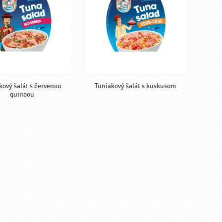
kový šalát s červenou
Tuniakový šalát s kuskusom
quinoou