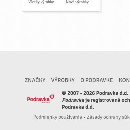
a
Všetky výrobky
Nové výrobky
ť
ZNAČKY
VÝROBKY
O PODRAVKE
KON
© 2007 - 2026 Podravka d.d. 
Podravka
je registrovaná oc
Podravka d.d.
Podmienky používania
•
Zásady ochrany súk