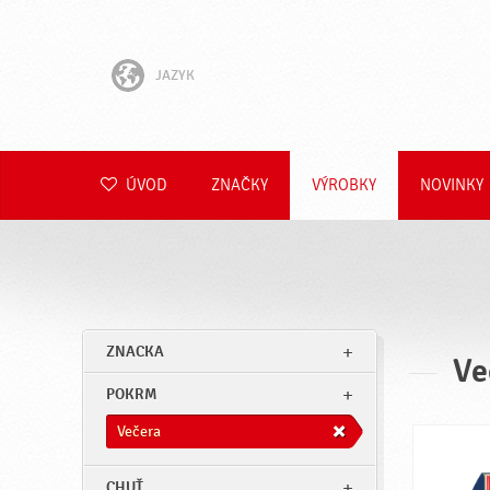
JAZYK
English
Hrvatski
ÚVOD
ZNAČKY
VÝROBKY
NOVINKY
Slovenščina
Čeština
Polski
ZNACKA
Ve
Română
POKRM
Deutsch
Večera
CHUŤ