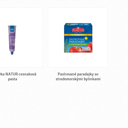
vka NATUR cesnaková
Pasírované paradajky so
pasta
stredomorskými bylinkami