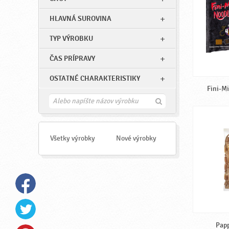
HLAVNÁ SUROVINA
TYP VÝROBKU
ČAS PRÍPRAVY
OSTATNÉ CHARAKTERISTIKY
Fini-Mi
H
ľ
a
d
a
Všetky výrobky
Nové výrobky
ť
Papp