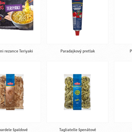
ni rezance Teriyaki
Paradajkový pretlak
P
ardele špaldové
Tagliatelle špenátové