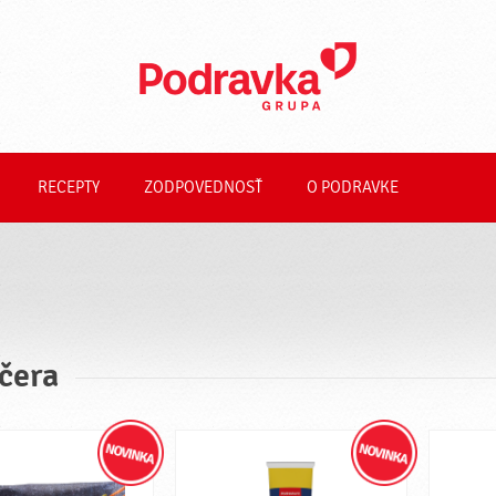
RECEPTY
ZODPOVEDNOSŤ
O PODRAVKE
čera