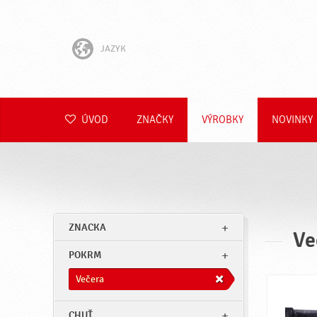
JAZYK
English
Hrvatski
ÚVOD
ZNAČKY
VÝROBKY
NOVINKY
Slovenščina
Čeština
Polski
ZNACKA
Ve
Română
POKRM
Deutsch
Večera
CHUŤ