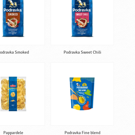
odravka Smoked
Podravka Sweet Chili
Pappardele
Podravka Fine blend