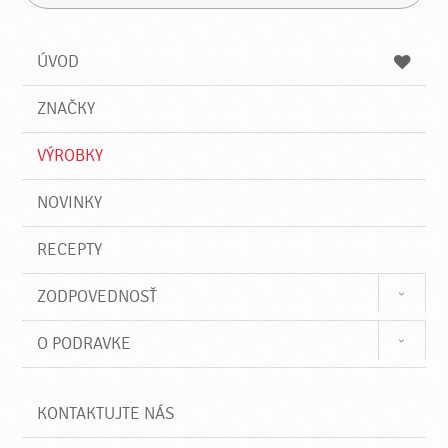
H
a
á
ľ
d
z
a
a
a
ÚVOD
n
d
i
a
e
ZNAČKY
ť
VÝROBKY
NOVINKY
RECEPTY
ZODPOVEDNOSŤ
O PODRAVKE
KONTAKTUJTE NÁS