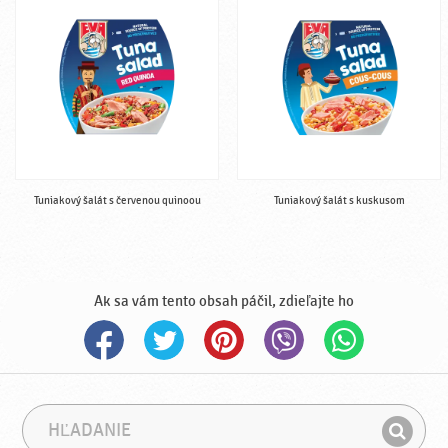
Tuniakový šalát s červenou quinoou
Tuniakový šalát s kuskusom
Ak sa vám tento obsah páčil, zdieľajte ho
H
F
ľ
r