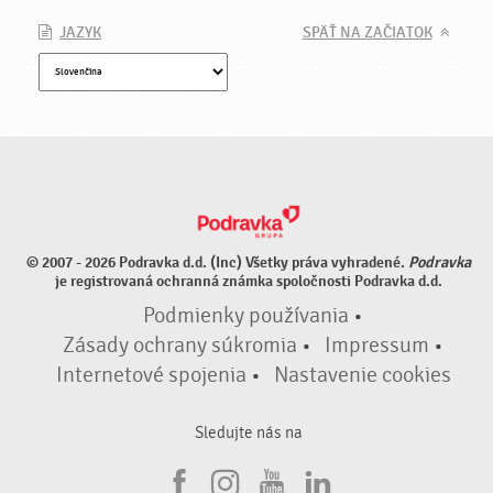
JAZYK
SPÄŤ NA ZAČIATOK
© 2007 - 2026 Podravka d.d. (Inc) Všetky práva vyhradené.
Podravka
je registrovaná ochranná známka spoločnosti Podravka d.d.
Podmienky používania
•
Zásady ochrany súkromia
•
Impressum
•
Internetové spojenia
•
Nastavenie cookies
Sledujte nás na
F
I
Y
L