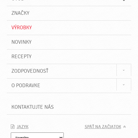
n
d
i
a
e
ZNAČKY
ť
VÝROBKY
NOVINKY
RECEPTY
ZODPOVEDNOSŤ
O PODRAVKE
KONTAKTUJTE NÁS
JAZYK
SPÄŤ NA ZAČIATOK