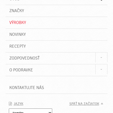
n
d
i
a
e
ZNAČKY
ť
VÝROBKY
NOVINKY
RECEPTY
ZODPOVEDNOSŤ
O PODRAVKE
KONTAKTUJTE NÁS
JAZYK
SPÄŤ NA ZAČIATOK