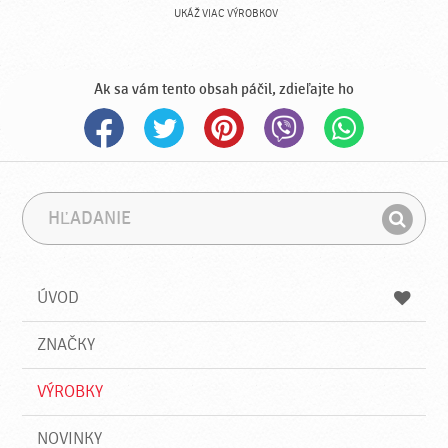
UKÁŽ VIAC VÝROBKOV
Ak sa vám tento obsah páčil, zdieľajte ho
H
F
ľ
r
H
a
á
ľ
d
z
a
a
a
ÚVOD
n
d
i
a
e
ZNAČKY
ť
VÝROBKY
NOVINKY