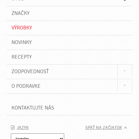
n
d
i
a
e
ZNAČKY
ť
VÝROBKY
NOVINKY
RECEPTY
ZODPOVEDNOSŤ
O PODRAVKE
KONTAKTUJTE NÁS
JAZYK
SPÄŤ NA ZAČIATOK