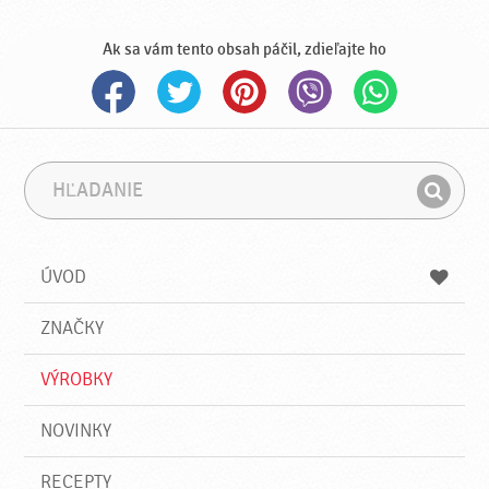
Ak sa vám tento obsah páčil, zdieľajte ho
H
F
ľ
r
H
a
á
ľ
d
z
a
a
a
ÚVOD
n
d
i
a
e
ZNAČKY
ť
VÝROBKY
NOVINKY
RECEPTY