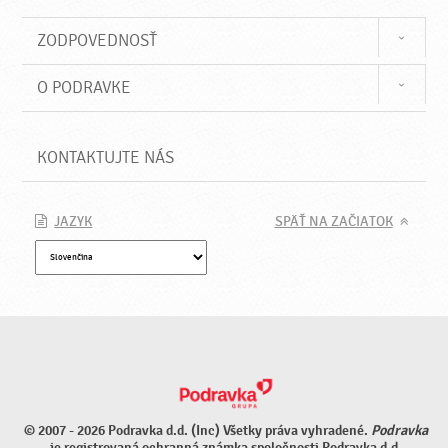
ZODPOVEDNOSŤ
O PODRAVKE
KONTAKTUJTE NÁS
JAZYK
SPÄŤ NA ZAČIATOK
© 2007 - 2026 Podravka d.d. (Inc) Všetky práva vyhradené.
Podravka
je registrovaná ochranná známka spoločnosti Podravka d.d.