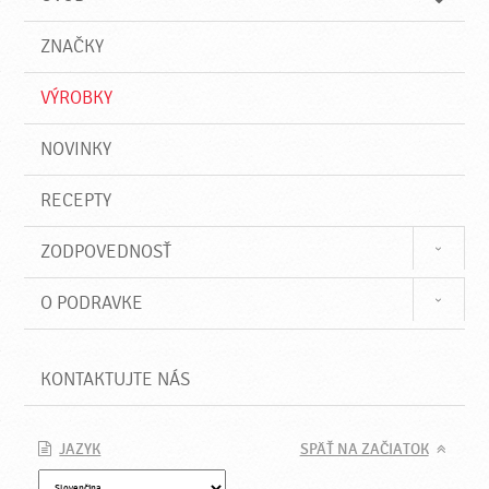
n
d
i
a
e
ZNAČKY
ť
VÝROBKY
NOVINKY
RECEPTY
ZODPOVEDNOSŤ
O PODRAVKE
KONTAKTUJTE NÁS
JAZYK
SPÄŤ NA ZAČIATOK