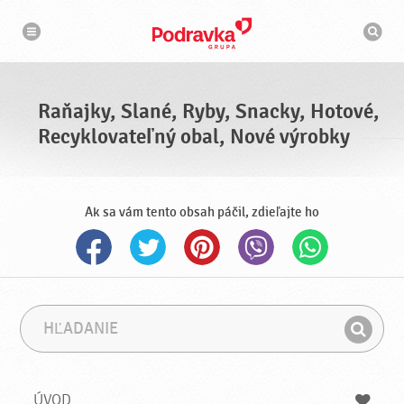
N
V
a
y
v
h
i
g
ľ
á
a
c
d
i
á
a
Raňajky, Slané, Ryby, Snacky, Hotové,
v
a
Recyklovateľný obal, Nové výrobky
č
Ak sa vám tento obsah páčil, zdieľajte ho
H
F
ľ
r
H
a
á
ľ
d
z
a
a
a
ÚVOD